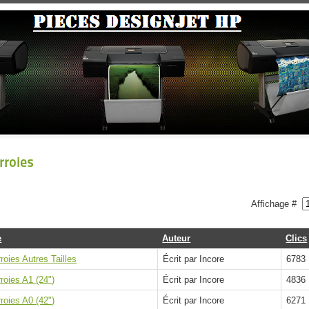
rroies
Affichage #
e
Auteur
Clics
roies Autres Tailles
Écrit par Incore
6783
roies A1 (24")
Écrit par Incore
4836
roies A0 (42")
Écrit par Incore
6271